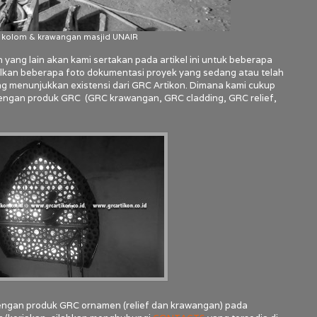
kolom & krawangan masjid UNAIR
ng lain akan kami sertakan pada artikel ini untuk beberapa
kan beberapa foto dokumentasi proyek yang sedang atau telah
yang menunjukkan existensi dari GRC Artikon. Dimana kami cukup
engan produk GRC (GRC krawangan, GRC cladding, GRC relief,
dengan produk GRC ornamen (relief dan krawangan) pada