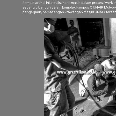
Sampai artikel ini di tulis, kami masih dalam proses "wo
sedang dibangun dalam komplek kampus C UNAIR Mulyore
pengerjaan/pemasangan krawangan masjid UNAIR terseb