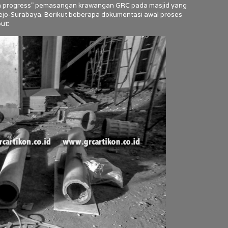
rk in progress" pemasangan krawangan GRC pada masjid yang
jo-Surabaya. Berikut beberapa dokumentasi awal proses
ut: