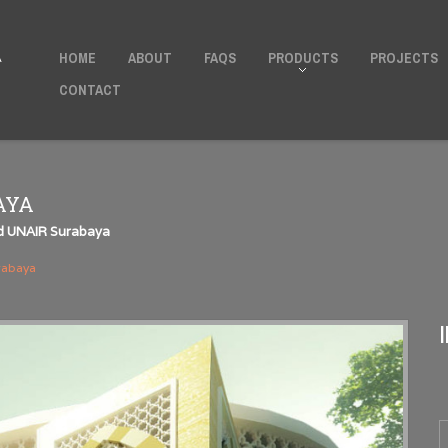
Untuk Pertanyaan Dan Pemesanan Silahkan
Hubungi Kami
HOME
ABOUT
FAQS
PRODUCTS
PROJECTS
A
CONTACT
AYA
d UNAIR Surabaya
rabaya