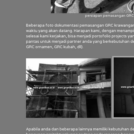
persiapan pemasangan GRC 
Beberapa foto dokumentasi pemasangan GRC krawangan ya
waktu yang akan datang. Harapan kami, dengan menampil
selesai kami kerjakan, bisa menjadi portofolio projects 
pantas untuk menjadi partner anda yang berkebutuhan d
GRC ornamen, GRC kubah, dll).
Apabila anda dan beberapa lainnya memiliki kebutuhan 