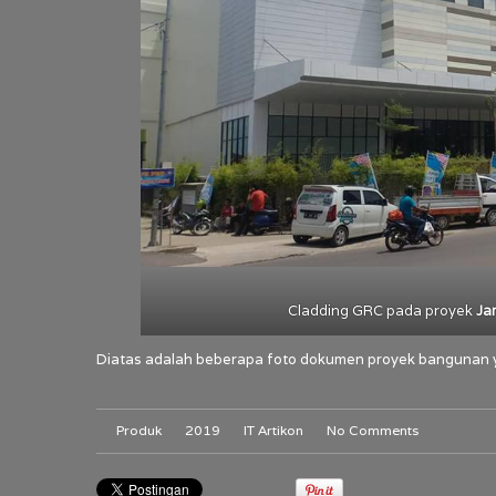
Cladding GRC pada proyek
Ja
Diatas adalah beberapa foto dokumen proyek bangunan 
Produk
2019
IT Artikon
No Comments