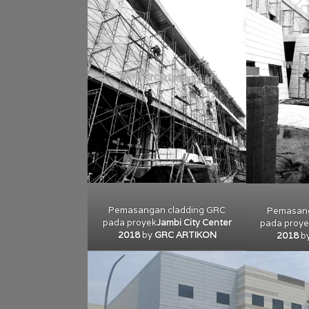
Pemasangan cladding GRC
Pemasang
pada proyek
Jambi City Center
pada proy
2018
by
GRC ARTIKON
2018
b