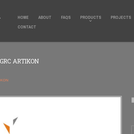
Untuk Pertanyaan Dan Pemesanan Silahkan
Hubungi Kami
HOME
ABOUT
FAQS
PRODUCTS
PROJECTS
A
CONTACT
GRC ARTIKON
TIKON